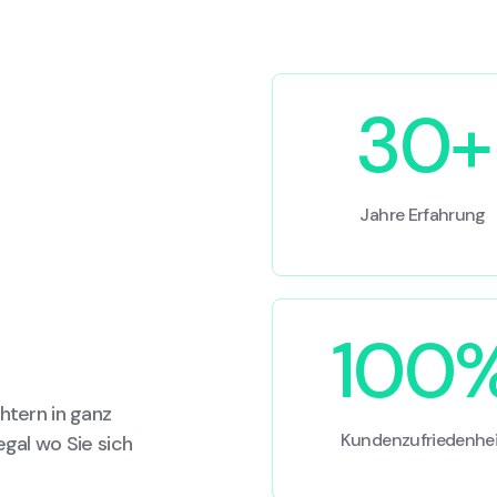
30+
Jahre Erfahrung
100
htern in ganz
Kundenzufriedenhei
egal wo Sie sich