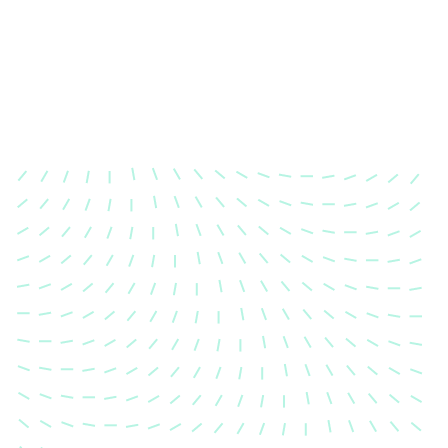
Karosserievermes
Unsere exakte Karosserievermess
sicher, dass Ihre Fahrzeugkaross
einem Unfall wieder in ihren urs
Zustand gebracht wird.