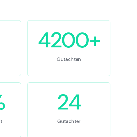
4200+
Gutachten
%
24
t
Gutachter