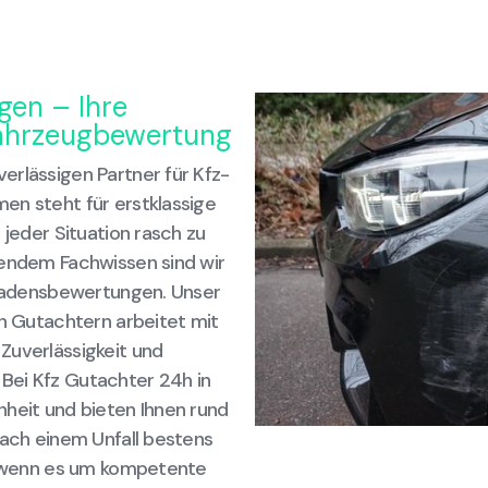
gen – Ihre
Fahrzeugbewertung
erlässigen Partner für Kfz-
en steht für erstklassige
 jeder Situation rasch zu
sendem Fachwissen sind wir
Schadensbewertungen. Unser
en Gutachtern arbeitet mit
Zuverlässigkeit und
Bei Kfz Gutachter 24h in
nheit und bieten Ihnen rund
nach einem Unfall bestens
s, wenn es um kompetente