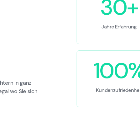
30+
Jahre Erfahrung
100
htern in ganz
Kundenzufriedenhei
egal wo Sie sich