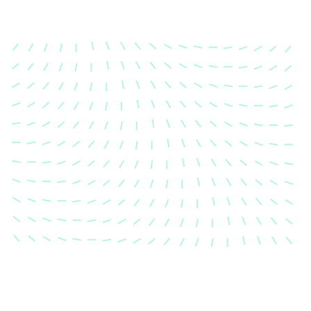
Karosserievermes
Unsere exakte Karosserievermess
sicher, dass Ihre Fahrzeugkaross
einem Unfall wieder in ihren urs
Zustand gebracht wird.