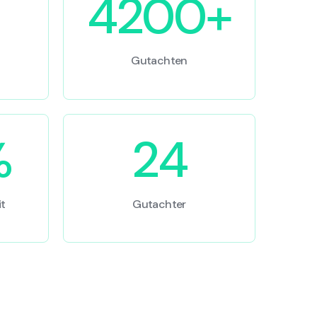
4200+
Gutachten
%
24
t
Gutachter