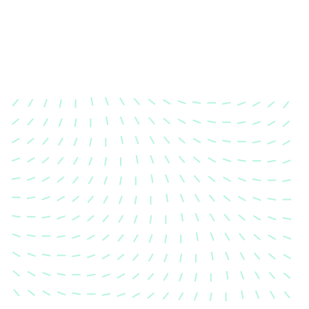
Karosserievermes
Unsere exakte Karosserievermess
sicher, dass Ihre Fahrzeugkaross
einem Unfall wieder in ihren urs
Zustand gebracht wird.