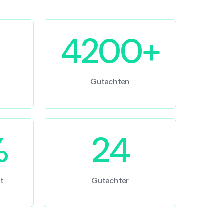
4200+
Gutachten
%
24
t
Gutachter