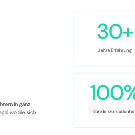
30+
Jahre Erfahrung
100
htern in ganz
Kundenzufriedenhei
egal wo Sie sich