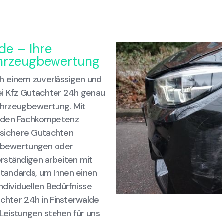
de – Ihre
ahrzeugbewertung
h einem zuverlässigen und
ei Kfz Gutachter 24h genau
Fahrzeugbewertung. Mit
enden Fachkompetenz
tssichere Gutachten
eugbewertungen oder
rständigen arbeiten mit
tandards, um Ihnen einen
individuellen Bedürfnisse
achter 24h in Finsterwalde
 Leistungen stehen für uns