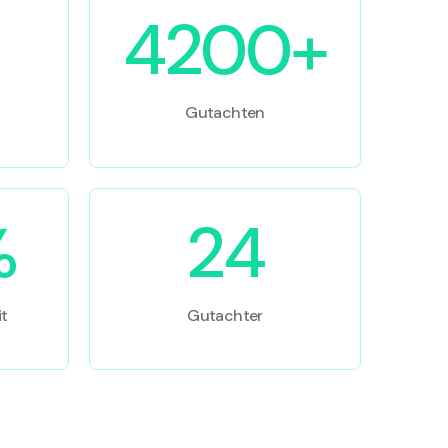
4200+
Gutachten
%
24
t
Gutachter