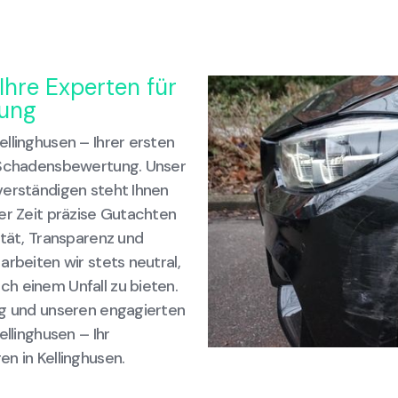
Ihre Experten für
tung
llinghusen – Ihrer ersten
e Schadensbewertung. Unser
verständigen steht Ihnen
er Zeit präzise Gutachten
ität, Transparenz und
arbeiten wir stets neutral,
h einem Unfall zu bieten.
ng und unseren engagierten
ellinghusen – Ihr
n in Kellinghusen.