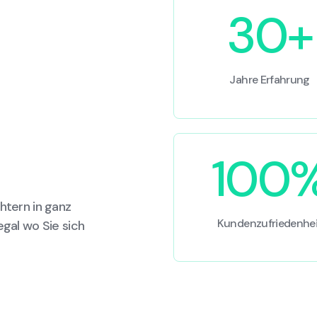
30+
Jahre Erfahrung
100
htern in ganz
Kundenzufriedenhei
egal wo Sie sich