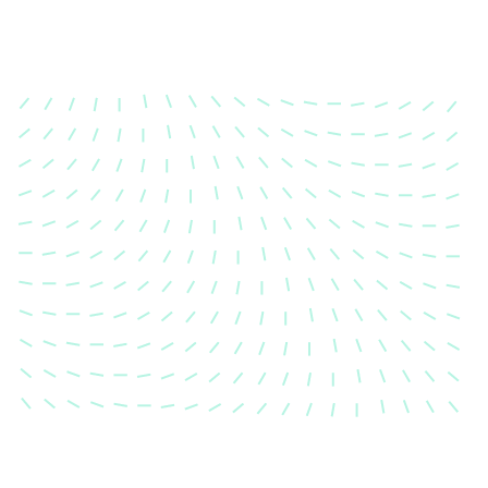
Karosserievermes
Unsere exakte Karosserievermess
sicher, dass Ihre Fahrzeugkaross
einem Unfall wieder in ihren urs
Zustand gebracht wird.