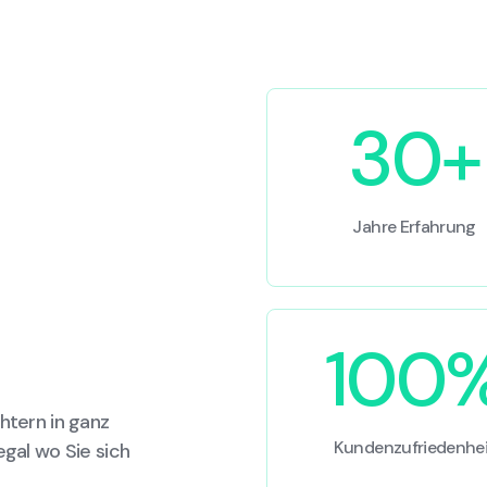
30+
Jahre Erfahrung
100
htern in ganz
Kundenzufriedenhei
egal wo Sie sich