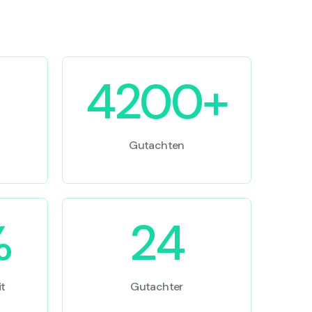
4200+
Gutachten
%
24
t
Gutachter