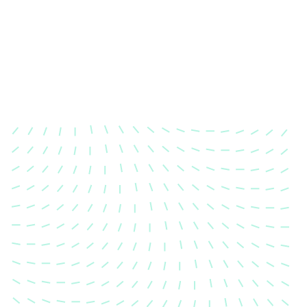
Karosserievermes
Unsere exakte Karosserievermess
sicher, dass Ihre Fahrzeugkaross
einem Unfall wieder in ihren urs
Zustand gebracht wird.