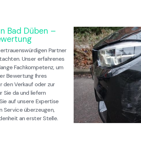
 in Bad Düben –
ewertung
vertrauenswürdigen Partner
utachten. Unser erfahrenes
elange Fachkompetenz, um
der Bewertung Ihres
ür den Verkauf oder zur
 Sie da und liefern
Sie auf unsere Expertise
en Service überzeugen,
enheit an erster Stelle.