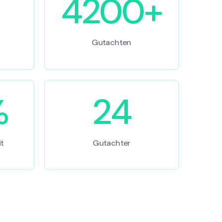
4200+
Gutachten
%
24
t
Gutachter