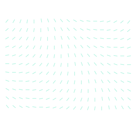
Karosserievermes
Unsere exakte Karosserievermess
sicher, dass Ihre Fahrzeugkaross
einem Unfall wieder in ihren urs
Zustand gebracht wird.