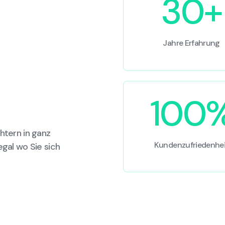
30+
Jahre Erfahrung
100
htern in ganz
Kundenzufriedenhei
egal wo Sie sich