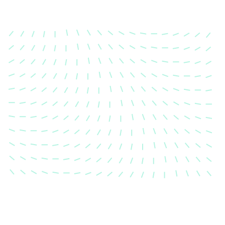
Karosserievermes
Unsere exakte Karosserievermess
sicher, dass Ihre Fahrzeugkaross
einem Unfall wieder in ihren urs
Zustand gebracht wird.