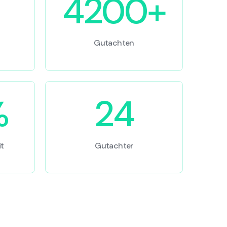
4200+
Gutachten
%
24
t
Gutachter