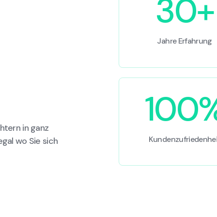
30+
Jahre Erfahrung
100
htern in ganz
Kundenzufriedenhei
egal wo Sie sich