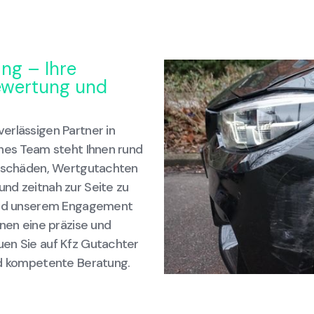
ing – Ihre
bewertung und
erlässigen Partner in
enes Team steht Ihnen rund
allschäden, Wertgutachten
nd zeitnah zur Seite zu
 und unserem Engagement
hnen eine präzise und
uen Sie auf Kfz Gutachter
nd kompetente Beratung.