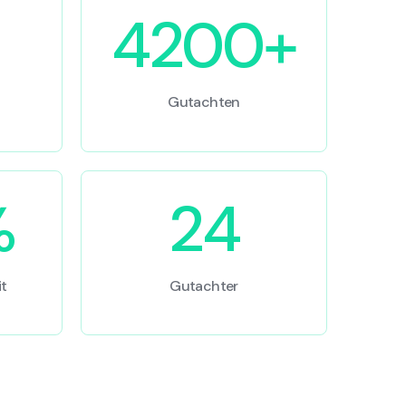
4200+
Gutachten
%
24
t
Gutachter