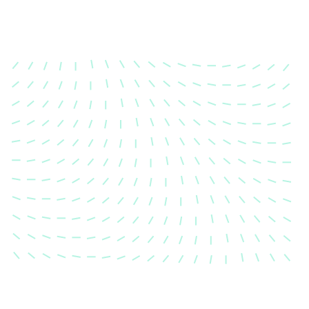
Karosserievermes
Unsere exakte Karosserievermess
sicher, dass Ihre Fahrzeugkaross
einem Unfall wieder in ihren urs
Zustand gebracht wird.