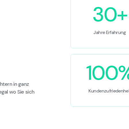
30+
Jahre Erfahrung
100
htern in ganz
Kundenzufriedenhei
egal wo Sie sich