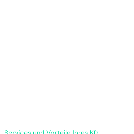
Rückruf anfordern
Services und Vorteile Ihres Kfz