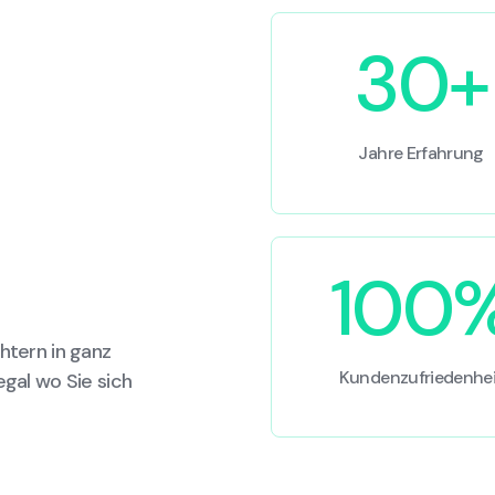
30+
Jahre Erfahrung
100
htern in ganz
Kundenzufriedenhei
egal wo Sie sich