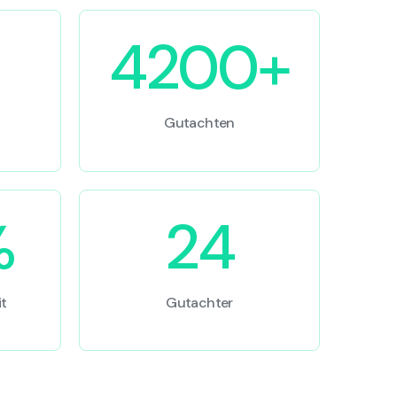
4200+
Gutachten
%
24
t
Gutachter