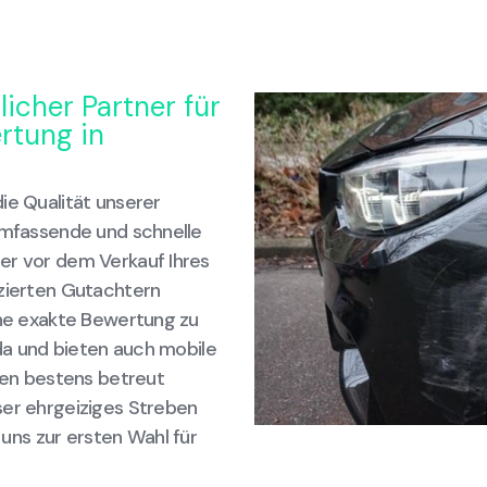
licher Partner für
rtung in
ie Qualität unserer
 umfassende und schnelle
er vor dem Verkauf Ihres
izierten Gutachtern
ine exakte Bewertung zu
 da und bieten auch mobile
onen bestens betreut
ser ehrgeiziges Streben
ns zur ersten Wahl für