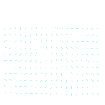
Karosserievermes
Unsere exakte Karosserievermess
sicher, dass Ihre Fahrzeugkaross
einem Unfall wieder in ihren urs
Zustand gebracht wird.