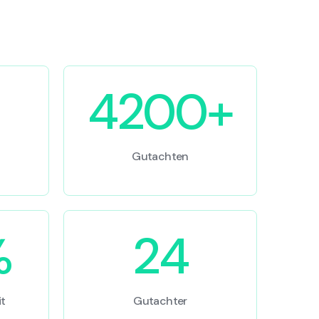
4200+
Gutachten
%
24
t
Gutachter