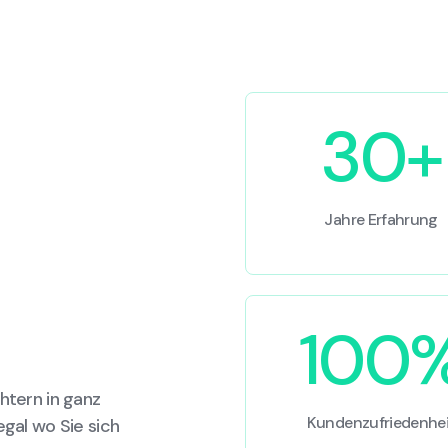
30+
Jahre Erfahrung
100
htern in ganz
Kundenzufriedenhei
egal wo Sie sich