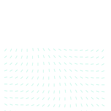
Karosserievermes
Unsere exakte Karosserievermess
sicher, dass Ihre Fahrzeugkaross
einem Unfall wieder in ihren urs
Zustand gebracht wird.