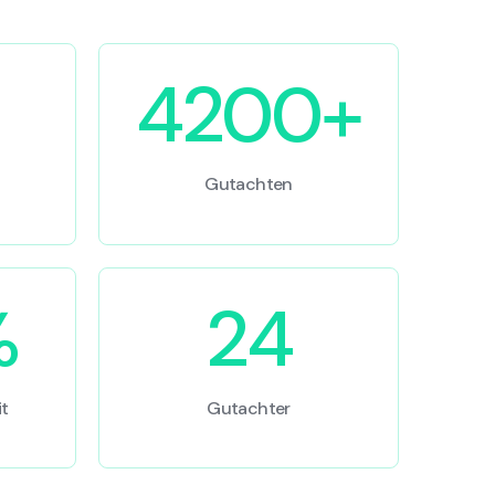
4200+
Gutachten
%
24
t
Gutachter