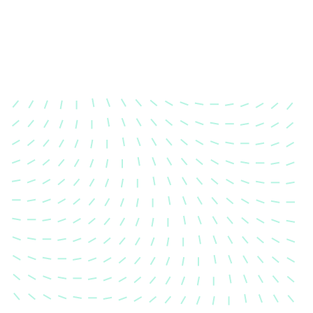
Karosserievermes
Unsere exakte Karosserievermess
sicher, dass Ihre Fahrzeugkaross
einem Unfall wieder in ihren urs
Zustand gebracht wird.