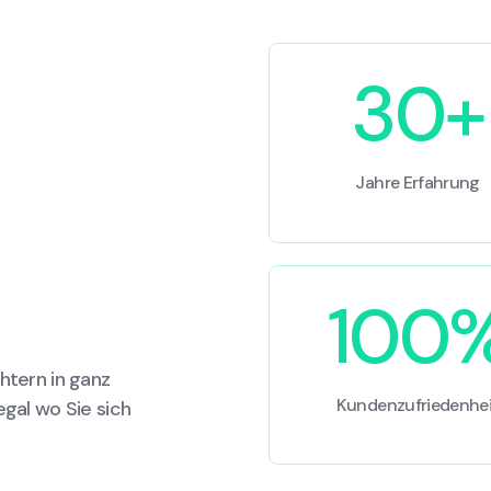
30+
Jahre Erfahrung
100
htern in ganz
Kundenzufriedenhei
egal wo Sie sich