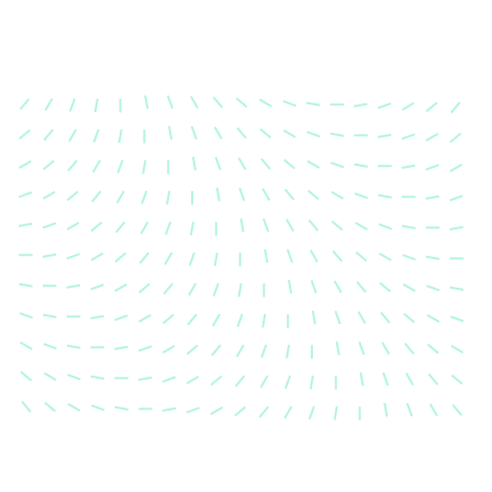
Karosserievermes
Unsere exakte Karosserievermess
sicher, dass Ihre Fahrzeugkaross
einem Unfall wieder in ihren urs
Zustand gebracht wird.