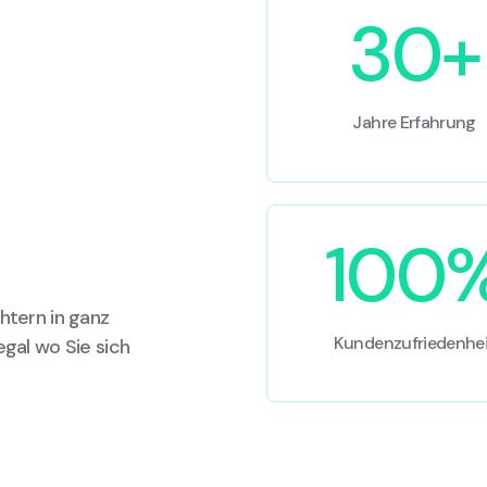
30+
Jahre Erfahrung
100
htern in ganz
Kundenzufriedenhei
egal wo Sie sich