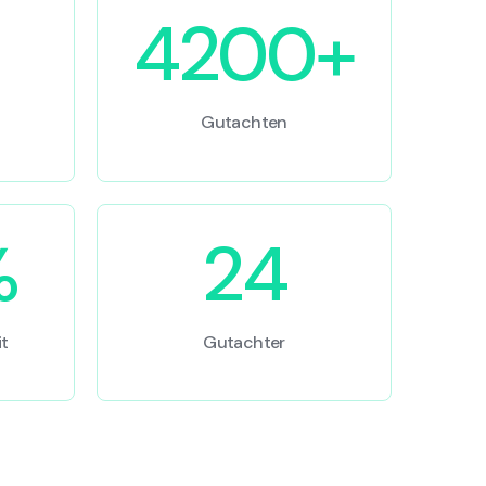
4200+
Gutachten
%
24
t
Gutachter