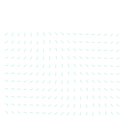
Karosserievermes
Unsere exakte Karosserievermess
sicher, dass Ihre Fahrzeugkaross
einem Unfall wieder in ihren urs
Zustand gebracht wird.