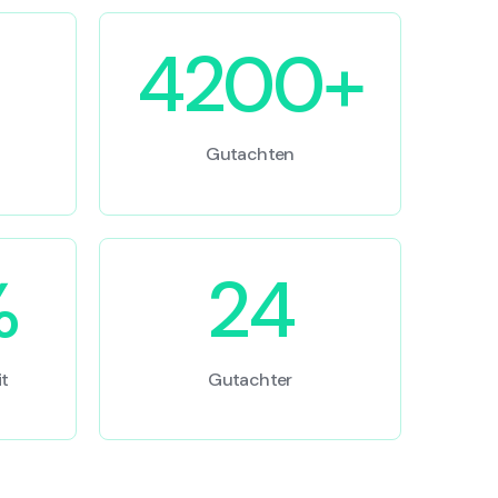
4200+
Gutachten
%
24
t
Gutachter