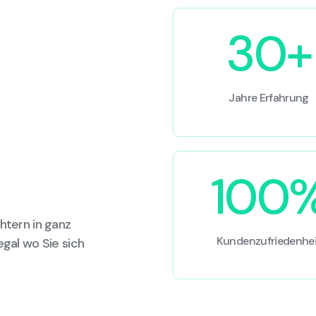
30+
Jahre Erfahrung
100
htern in ganz
Kundenzufriedenhei
egal wo Sie sich