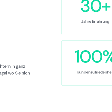
30+
Jahre Erfahrung
100
htern in ganz
Kundenzufriedenhei
egal wo Sie sich