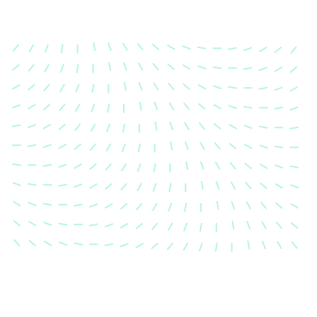
Karosserievermes
Unsere exakte Karosserievermess
sicher, dass Ihre Fahrzeugkaross
einem Unfall wieder in ihren urs
Zustand gebracht wird.