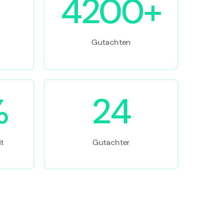
4200+
Gutachten
%
24
t
Gutachter