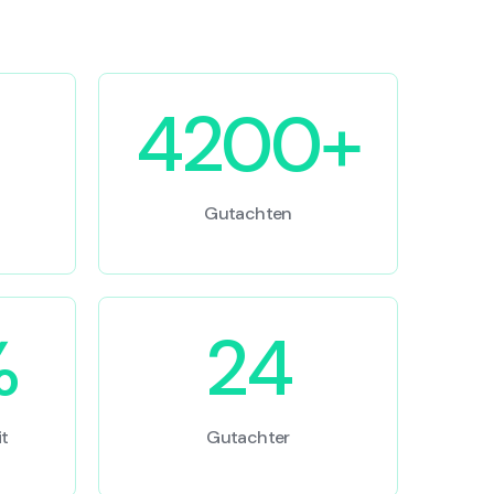
4200+
Gutachten
%
24
t
Gutachter