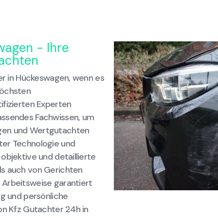
wagen - Ihre
tachten
ner in Hückeswagen, wenn es
höchsten
ifizierten Experten
fassendes Fachwissen, um
ngen und Wertgutachten
ter Technologie und
objektive und detaillierte
ls auch von Gerichten
 Arbeitsweise garantiert
ng und persönliche
on Kfz Gutachter 24h in