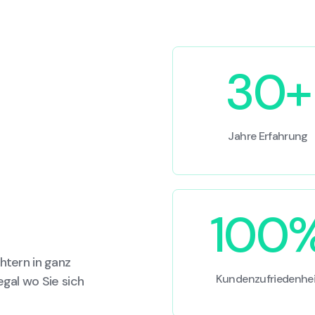
30+
Jahre Erfahrung
100
htern in ganz
Kundenzufriedenhei
egal wo Sie sich