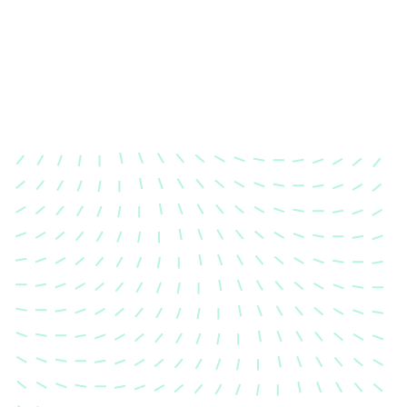
Karosserievermes
Unsere exakte Karosserievermess
sicher, dass Ihre Fahrzeugkaross
einem Unfall wieder in ihren urs
Zustand gebracht wird.