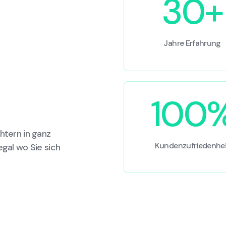
30+
Jahre Erfahrung
100
htern in ganz
Kundenzufriedenhei
egal wo Sie sich