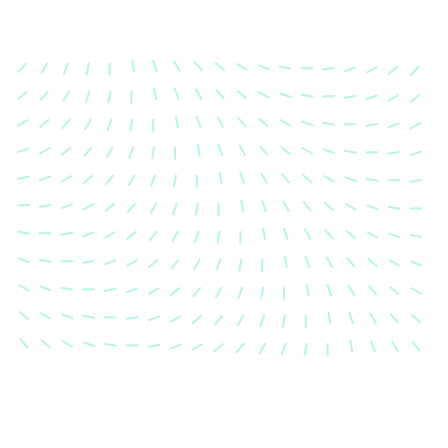
Karosserievermes
Unsere exakte Karosserievermess
sicher, dass Ihre Fahrzeugkaross
einem Unfall wieder in ihren urs
Zustand gebracht wird.