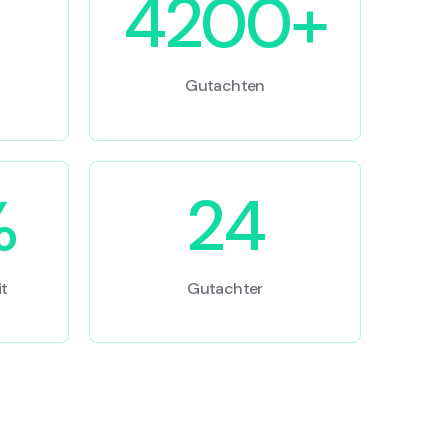
4200+
Gutachten
%
24
t
Gutachter