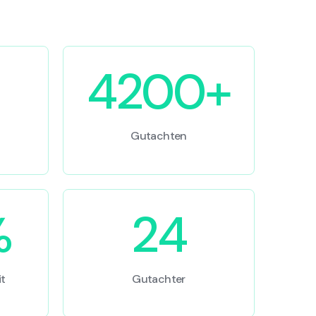
4200+
Gutachten
%
24
t
Gutachter