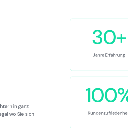
30+
Jahre Erfahrung
100
htern in ganz
Kundenzufriedenhei
egal wo Sie sich