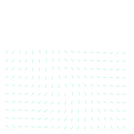
Karosserievermes
Unsere exakte Karosserievermess
sicher, dass Ihre Fahrzeugkaross
einem Unfall wieder in ihren urs
Zustand gebracht wird.