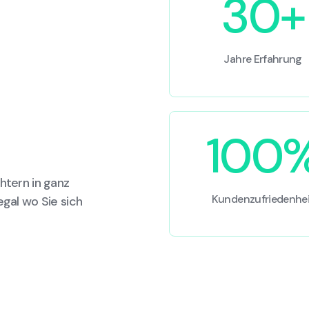
30+
Jahre Erfahrung
100
htern in ganz
Kundenzufriedenhei
egal wo Sie sich