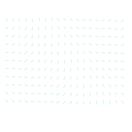
Karosserievermes
Unsere exakte Karosserievermess
sicher, dass Ihre Fahrzeugkaross
einem Unfall wieder in ihren urs
Zustand gebracht wird.