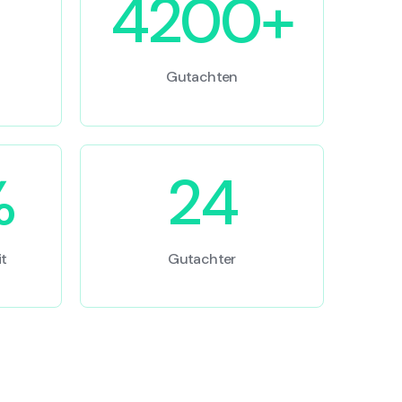
4200+
Gutachten
%
24
t
Gutachter