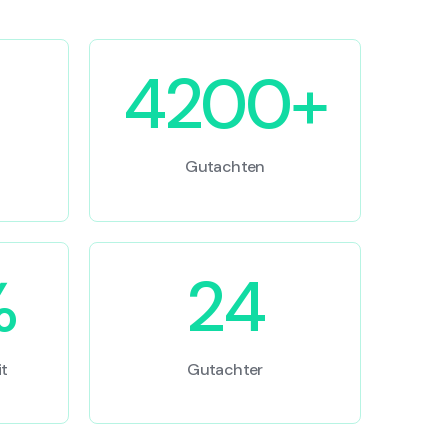
4200+
Gutachten
%
24
t
Gutachter