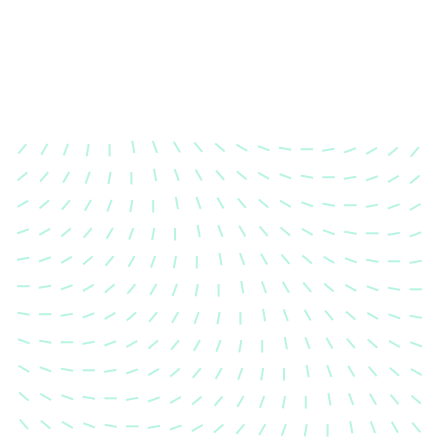
Karosserievermes
Unsere exakte Karosserievermess
sicher, dass Ihre Fahrzeugkaross
einem Unfall wieder in ihren urs
Zustand gebracht wird.