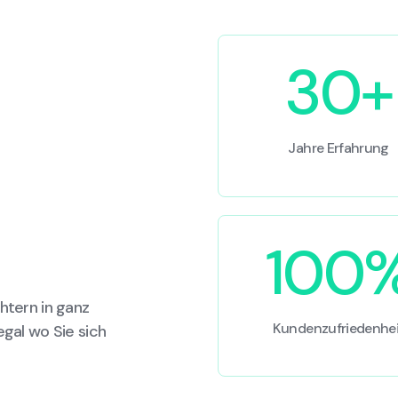
30+
Jahre Erfahrung
100
htern in ganz
Kundenzufriedenhei
egal wo Sie sich