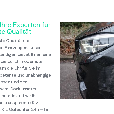
Ihre Experten für
e Qualität
te Qualität und
on Fahrzeugen. Unser
tändigen bietet Ihnen eine
, die durch modernste
um die Uhr für Sie im
ompetente und unabhängige
nissen und den
wird. Dank unserer
ndards sind wir Ihr
nd transparente Kfz-
 Kfz Gutachter 24h – Ihr