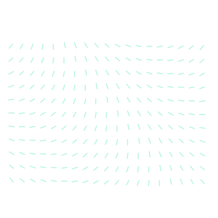
Karosserievermes
Unsere exakte Karosserievermess
sicher, dass Ihre Fahrzeugkaross
einem Unfall wieder in ihren urs
Zustand gebracht wird.