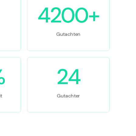
4200+
Gutachten
%
24
t
Gutachter