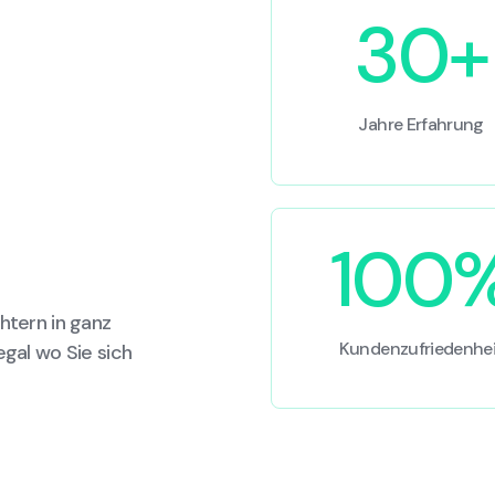
30+
Jahre Erfahrung
100
htern in ganz
Kundenzufriedenhei
egal wo Sie sich