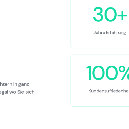
30+
Jahre Erfahrung
100
htern in ganz
Kundenzufriedenhei
egal wo Sie sich