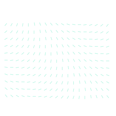
Karosserievermes
Unsere exakte Karosserievermess
sicher, dass Ihre Fahrzeugkaross
einem Unfall wieder in ihren urs
Zustand gebracht wird.