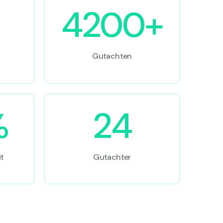
4200+
Gutachten
%
24
t
Gutachter