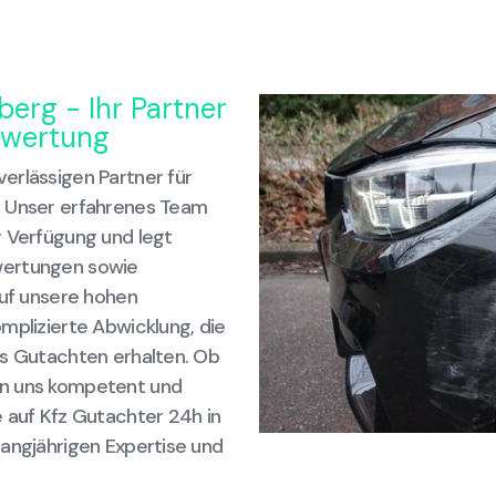
erg - Ihr Partner
ewertung
erlässigen Partner für
. Unser erfahrenes Team
r Verfügung und legt
wertungen sowie
auf unsere hohen
mplizierte Abwicklung, die
es Gutachten erhalten. Ob
rn uns kompetent und
 auf Kfz Gutachter 24h in
langjährigen Expertise und