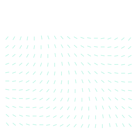
Karosserievermes
Unsere exakte Karosserievermess
sicher, dass Ihre Fahrzeugkaross
einem Unfall wieder in ihren urs
Zustand gebracht wird.