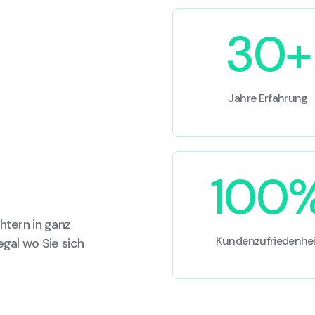
30+
Jahre Erfahrung
100
htern in ganz
Kundenzufriedenhei
egal wo Sie sich