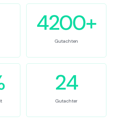
4200+
Gutachten
%
24
t
Gutachter