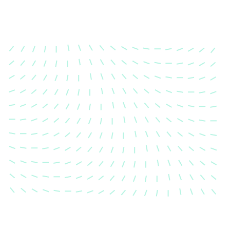
Karosserievermes
Unsere exakte Karosserievermess
sicher, dass Ihre Fahrzeugkaross
einem Unfall wieder in ihren urs
Zustand gebracht wird.