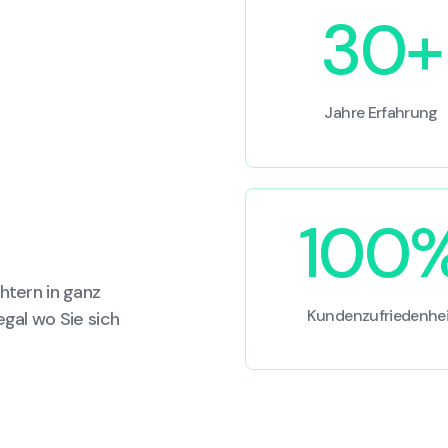
30+
Jahre Erfahrung
100
htern in ganz
Kundenzufriedenhei
egal wo Sie sich