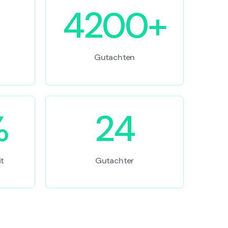
4200+
Gutachten
%
24
t
Gutachter