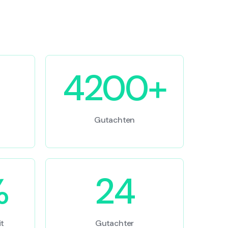
4200+
Gutachten
%
24
t
Gutachter