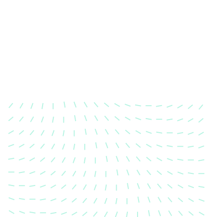
Karosserievermes
Unsere exakte Karosserievermess
sicher, dass Ihre Fahrzeugkaross
einem Unfall wieder in ihren urs
Zustand gebracht wird.