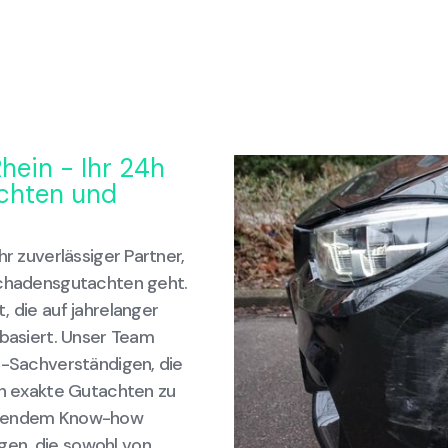
hein - Ihr 24h
achten und
hr zuverlässiger Partner,
Schadensgutachten geht.
, die auf jahrelanger
 basiert. Unser Team
z-Sachverständigen, die
ah exakte Gutachten zu
assendem Know-how
gen, die sowohl von