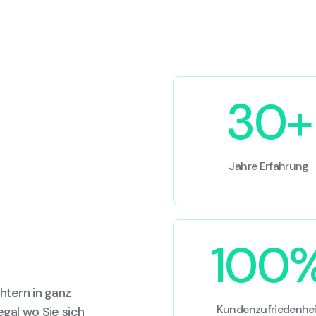
30+
Jahre Erfahrung
100
htern in ganz
Kundenzufriedenhei
egal wo Sie sich