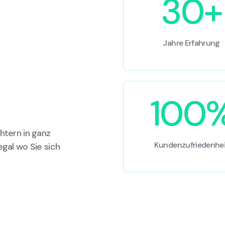
30+
Jahre Erfahrung
100
htern in ganz
Kundenzufriedenhei
egal wo Sie sich