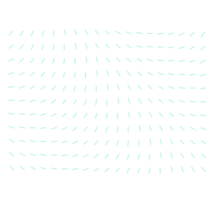
Karosserievermes
Unsere exakte Karosserievermess
sicher, dass Ihre Fahrzeugkaross
einem Unfall wieder in ihren urs
Zustand gebracht wird.