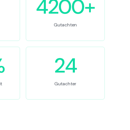
4200+
Gutachten
%
24
t
Gutachter