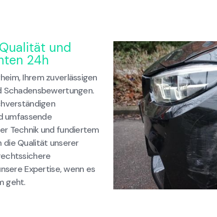
Qualität und
chten 24h
heim, Ihrem zuverlässigen
und Schadensbewertungen.
chverständigen
und umfassende
er Technik und fundiertem
die Qualität unserer
rechtssichere
unsere Expertise, wenn es
m geht.